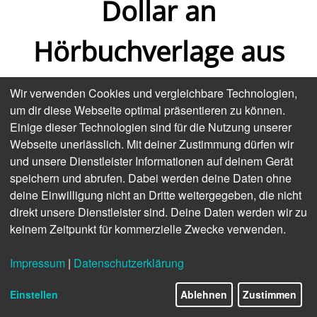
Dollar an
Hörbuchverlage aus
Wie der Streamer den Markt aufrollt
Wir verwenden Cookies und vergleichbare Technologien,
um dir diese Webseite optimal präsentieren zu können.
Das Hörbuch wächst und wächst und wächst... Wer
Einige dieser Technologien sind für die Nutzung unserer
sich intensiver mit den Buchbranchenentwicklungen
Webseite unerlässlich. Mit deiner Zustimmung dürfen wir
beschäftigt, für den ist dies nichts Neues. Auf der
und unsere Dienstleister Informationen auf deinem Gerät
Frankfurter Buchmesse wurde dies auf vielen Podien
speichern und abrufen. Dabei werden deine Daten ohne
bestätigt. Doch erst allmählich werden Ausmaß und
deine Einwilligung nicht an Dritte weitergegeben, die nicht
Treiber des Wachstums deutlich.
direkt unsere Dienstleister sind. Deine Daten werden wir zu
keinem Zeitpunkt für kommerzielle Zwecke verwenden.
Der Trend: In den USA ist digitales Audio das am
schnellsten wachsende Format. Dies hat
Brenna
Impressum
|
Datenschutzerklärung
Connor, Analystin von Circana, bei der jüngsten
Bookwire-Konferenz „All About Digital Distribution“
Einstellen
Ablehnen
Zustimmen
(
hier die Höhepunkte
) erklärt. Und ausgeführt: „Zum
ersten Mal in unseren Daten hat digitales Audio den