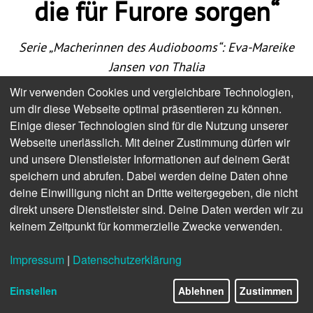
die für Furore sorgen“
Serie „Macherinnen des Audiobooms“: Eva-Mareike
Jansen von Thalia
Wir verwenden Cookies und vergleichbare Technologien,
Auch Audiobuchhandel ist Buchhandel.
um dir diese Webseite optimal präsentieren zu können.
Er lässt sich betreiben aus dem Mindset des
Einige dieser Technologien sind für die Nutzung unserer
Digitalunternehmens heraus - sehr gut und genau
Webseite unerlässlich. Mit deiner Zustimmung dürfen wir
so erfolgreich aber auch aus dem
und unsere Dienstleister Informationen auf deinem Gerät
buchhändlerischen Bewusstsein heraus, das
speichern und abrufen. Dabei werden deine Daten ohne
Intuition und erfahrbare Kunden-Kenntnisse ebenso
deine Einwilligung nicht an Dritte weitergegeben, die nicht
souverän einsetzen kann wie Algorithmen.
direkt unsere Dienstleister sind. Deine Daten werden wir zu
keinem Zeitpunkt für kommerzielle Zwecke verwenden.
Eva-Mareike Jansen, Leiterin Category Management
Digital bei Thalia, dem führenden Cross-Channel-
Buchhändler im deutschen Sprachraum, vertritt
Impressum
|
Datenschutzerklärung
dieses buchhändlerische Bewusstsein. Inmitten der
gegenwärtigen Herausforderungen sieht sie
Einstellen
Ablehnen
Zustimmen
Zukunftschancen.