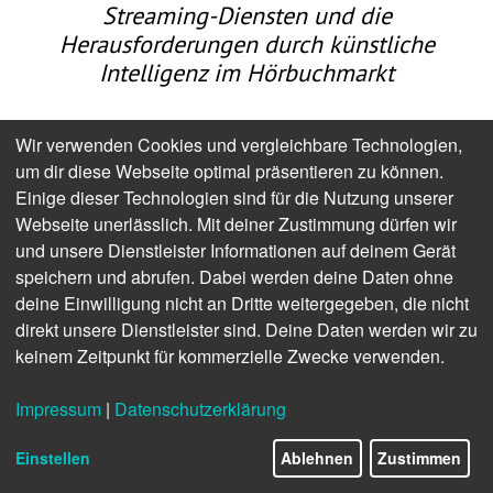
Streaming-Diensten und die
Herausforderungen durch künstliche
Intelligenz im Hörbuchmarkt
Wir verwenden Cookies und vergleichbare Technologien,
Die Hörbuchlandschaft ist nach wie vor einem rasanten
um dir diese Webseite optimal präsentieren zu können.
Wandel unterzogen. Die Community der Hörer*innen bleibt
Einige dieser Technologien sind für die Nutzung unserer
äußerst heterogen, wie schon an den verschiedenen
Webseite unerlässlich. Mit deiner Zustimmung dürfen wir
Kanälen zu sehen ist, über die Audio-Inhalte konsumiert
und unsere Dienstleister Informationen auf deinem Gerät
werden.
speichern und abrufen. Dabei werden deine Daten ohne
Klassische physische Medien gibt es zwar noch, verlieren
deine Einwilligung nicht an Dritte weitergegeben, die nicht
aber immer mehr an Bedeutung. Streaming-Plattformen
direkt unsere Dienstleister sind. Deine Daten werden wir zu
beherrschen den Markt, dabei sind auch diese bezüglich
keinem Zeitpunkt für kommerzielle Zwecke verwenden.
des Geschäftsmodells unterschiedlich. Podcasts in
Serienformat fiktional und dokumentarisch erweitern die
Impressum
|
Datenschutzerklärung
Möglichkeiten. Verlage stehen schon lange vor großen
Herausforderungen. Und wie wird KI die Produktion von
Einstellen
Ablehnen
Zustimmen
Hörbuch und Hörspiel verändern? Lohnt sich das am Ende