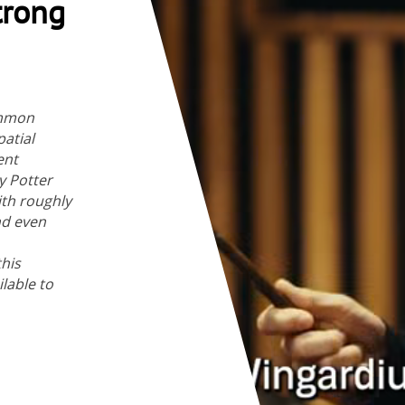
trong
mmon 
atial 
nt 
 Potter 
th roughly 
d even 
his 
able to 