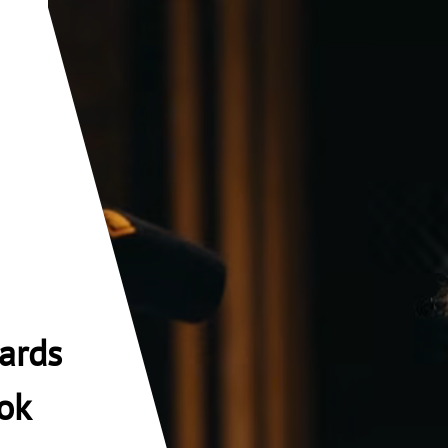
ards
ok