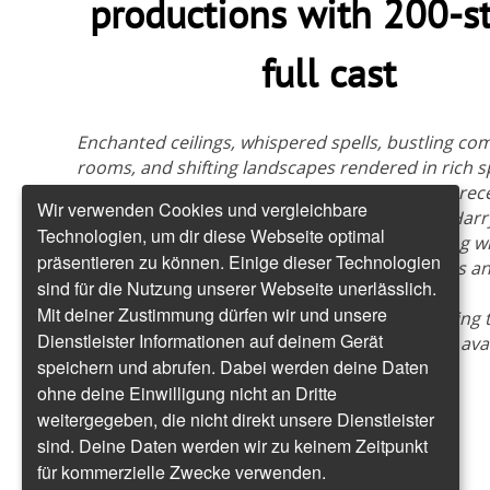
productions with 200-s
full cast
Enchanted ceilings, whispered spells, bustling co
rooms, and shifting landscapes rendered in rich sp
detail – these are some of the ingredients of a rece
Wir verwenden Cookies und vergleichbare
Pottermore/Audible production of the seven Harry
Technologien, um dir diese Webseite optimal
volumes in audiobook format. They come along wi
präsentieren zu können. Einige dieser Technologien
200 human speakers playing the different roles an
sind für die Nutzung unserer Webseite unerlässlich.
following the protagonists’ age grades.
Mit deiner Zustimmung dürfen wir und unsere
There are quite a number of other things making t
Dienstleister Informationen auf deinem Gerät
production special, whose volume 1 is already avail
speichern und abrufen. Dabei werden deine Daten
the listener.
ohne deine Einwilligung nicht an Dritte
weitergegeben, die nicht direkt unsere Dienstleister
sind. Deine Daten werden wir zu keinem Zeitpunkt
Read more
für kommerzielle Zwecke verwenden.